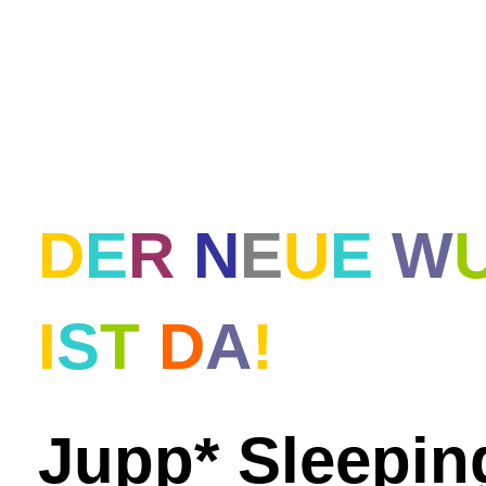
D
E
R
N
E
U
E
W
I
S
T
D
A
!
Jupp* Sleepin